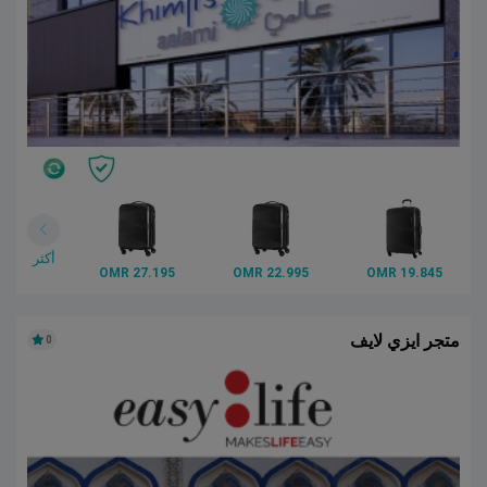
أكثر
27.195 OMR
22.995 OMR
19.845 OMR
متجر ايزي لايف
0