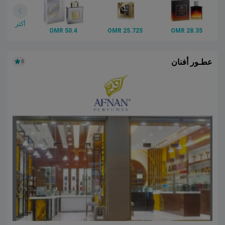
أكثر
50.4 OMR
25.725 OMR
28.35 OMR
عطـور أفنان
0