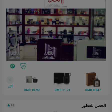
أكثر
10.93 OMR
11.71 OMR
8.847 OMR
الحصن للعطور
2.6