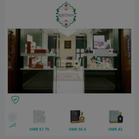
أكثر
57.75 OMR
50.4 OMR
42 OMR