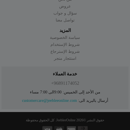
عروض
سؤال و جواب
تواصل معنا
المزيد
سياسة الخصوصية
شروط الإستخدام
شروط الإسترجاع
استئجار متجر
خدمة العملاء
96891174052+
من الأحد إلى الخميس: 9:00الى 7:00 مساء
أرسال بالبريد الى:
customercare@jeebleeonline.com
حقوق النشر ©
2026 JeebleeOnline. كل الحقوق محفوظة