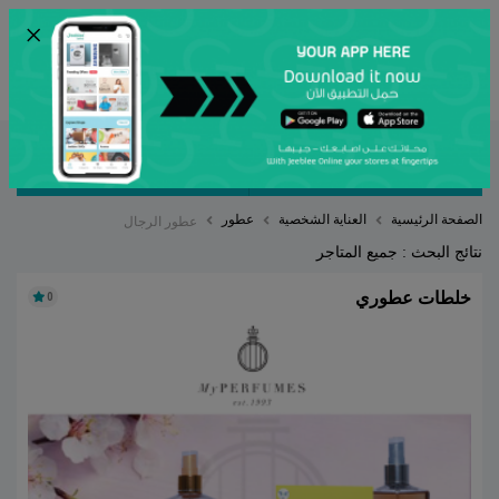
×
ENG
أرسل
مصنف بواسطة
ترتيب حسب
الصفحة الرئيسية
العناية الشخصية
عطور
عطور الرجال
نتائج البحث : جميع المتاجر
خلطات عطوري
0