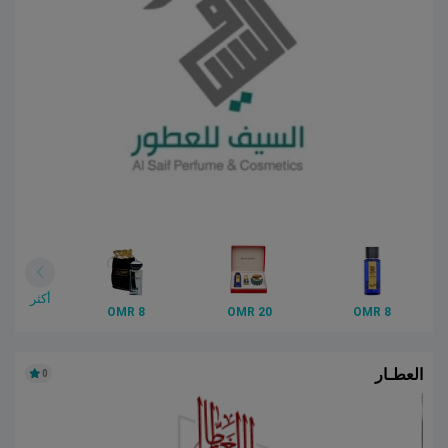
أكثر
8 OMR
20 OMR
8 OMR
العطـار
0