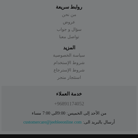
روابط سريعة
من نحن
عروض
سؤال و جواب
تواصل معنا
المزيد
سياسة الخصوصية
شروط الإستخدام
شروط الإسترجاع
استئجار متجر
خدمة العملاء
96891174052+
من الأحد إلى الخميس: 9:00الى 7:00 مساء
أرسال بالبريد الى:
customercare@jeebleeonline.com