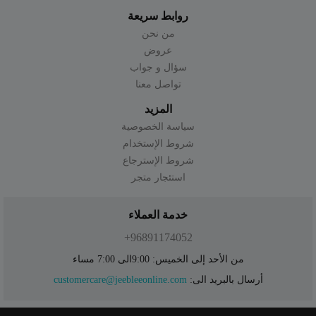
روابط سريعة
من نحن
عروض
سؤال و جواب
تواصل معنا
المزيد
سياسة الخصوصية
شروط الإستخدام
شروط الإسترجاع
استئجار متجر
خدمة العملاء
96891174052+
من الأحد إلى الخميس: 9:00الى 7:00 مساء
أرسال بالبريد الى:
customercare@jeebleeonline.com