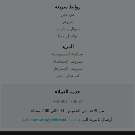
روابط سريعة
من نحن
عروض
سؤال و جواب
تواصل معنا
المزيد
سياسة الخصوصية
شروط الإستخدام
شروط الإسترجاع
استئجار متجر
خدمة العملاء
96891174052+
من الأحد إلى الخميس: 9:00الى 7:00 مساء
أرسال بالبريد الى:
customercare@jeebleeonline.com