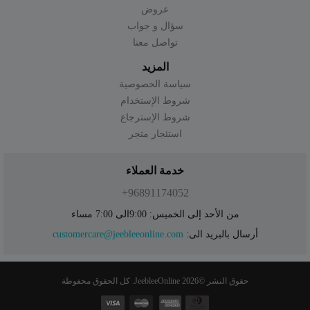
عروض
سؤال و جواب
تواصل معنا
المزيد
سياسة الخصوصية
شروط الإستخدام
شروط الإسترجاع
استئجار متجر
خدمة العملاء
96891174052+
من الأحد إلى الخميس: 9:00الى 7:00 مساء
أرسال بالبريد الى:
customercare@jeebleeonline.com
حقوق النشر ©
2026 JeebleeOnline. كل الحقوق محفوظة