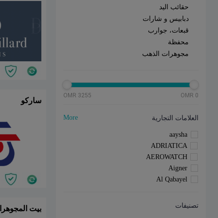
حقائب اليد
دبابيس و شارات
قبعات، جوارب
محفظة
مجوهرات الذهب
3255 OMR
0 OMR
ساركو
More
العلامات التجارية
aaysha
ADRIATICA
AEROWATCH
Aigner
Al Qabayel
تصنيفات
رات الخليجية