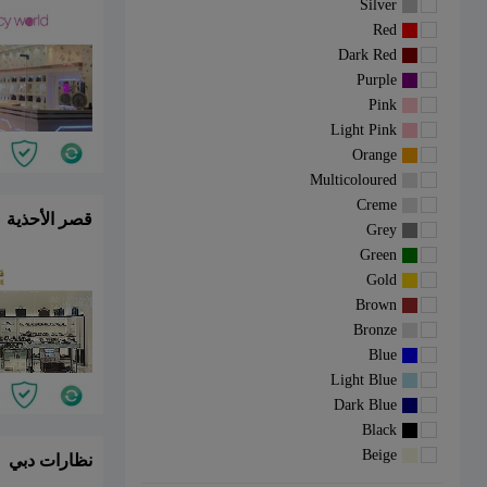
Silver
Red
Dark Red
Purple
Pink
Light Pink
Orange
Multicoloured
Creme
قصر الأحذية
Grey
Green
Gold
Brown
Bronze
Blue
Light Blue
Dark Blue
Black
Beige
نظارات دبي