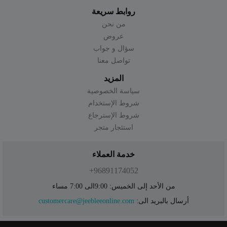
روابط سريعة
من نحن
عروض
سؤال و جواب
تواصل معنا
المزيد
سياسة الخصوصية
شروط الإستخدام
شروط الإسترجاع
استئجار متجر
خدمة العملاء
96891174052+
من الأحد إلى الخميس: 9:00الى 7:00 مساء
أرسال بالبريد الى:
customercare@jeebleeonline.com