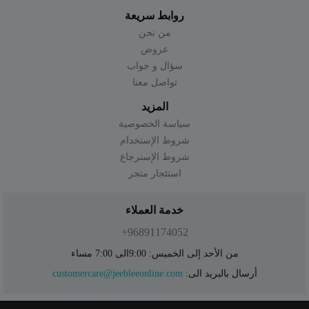
روابط سريعة
من نحن
عروض
سؤال و جواب
تواصل معنا
المزيد
سياسة الخصوصية
شروط الإستخدام
شروط الإسترجاع
استئجار متجر
خدمة العملاء
96891174052+
من الأحد إلى الخميس: 9:00الى 7:00 مساء
أرسال بالبريد الى:
customercare@jeebleeonline.com