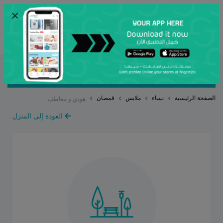
×
ENG
أرسل
مصنف بواسطة
ترتيب حسب
الصفحة الرئيسية
نساء
ملابس
قمصان
هودي و معاطف
العودة إلى المنزل