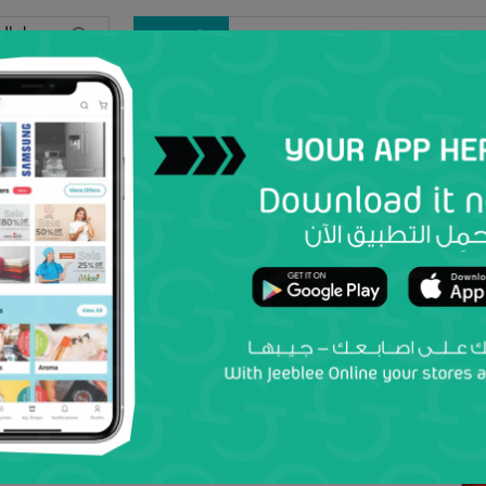
تسجيل ال
أرسل
لكل
افتح محل
عروض
النساء
الرجال
أطفال
إلك
ASIYAR
وصفة أسيا البازلاء الخضراء 400 غ
Al Liusie Trading Establishment
بواسطة
0 التعليقات
أضف إلى قائمة المفضلة
أضف إلى
0.263 OMR
الأسعار تشمل الضريبة على القيمة المضافة
بلد
موقعك
تحديد
تحديد