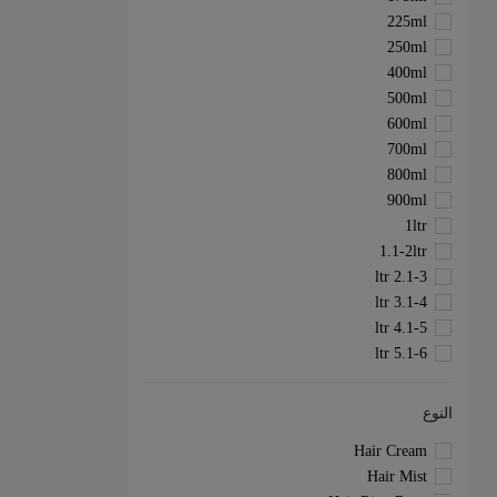
225ml
250ml
400ml
500ml
600ml
700ml
800ml
900ml
1ltr
1.1-2ltr
2.1-3 ltr
3.1-4 ltr
4.1-5 ltr
5.1-6 ltr
النوع
Hair Cream
Hair Mist