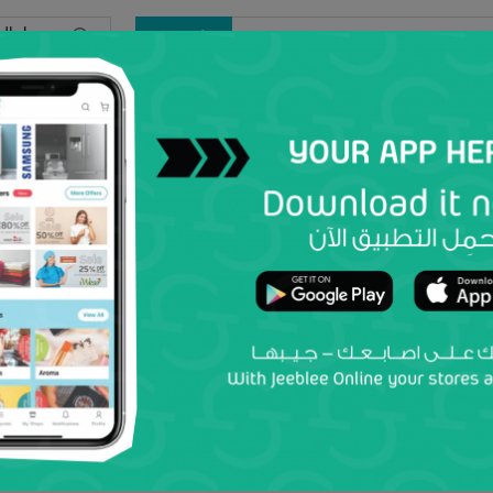
تسجيل ال
أرسل
لكل
افتح محل
عروض
النساء
الرجال
أطفال
إلك