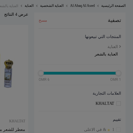
الصفحة الرئيسية
Al Abaq Al Aseel
العناية الشخصية
العناية
العناية بالشع
عرض 4 النتائج
تصفية
مسح
المنتجات التي تبيعونها
العناية
العناية بالشعر
6 OMR
1 OMR
العلامات التجارية
KHALTAT
تقييم
KHALTAT
1
& في الاعلى