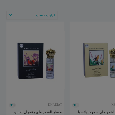
ترتيب حسب
KHALTAT
K
0
0
معطر للشعر ماي سموكد باتشولي من خلطات 30مل
معطر للشعر ماي زعفران الاسود من خلطات 30مل