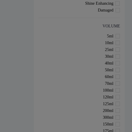
Shine Enhancing
Damaged
VOLUME
5ml
10ml
25ml
30ml
40ml
50ml
60ml
70ml
100ml
120ml
125ml
200ml
300ml
150ml
175ml